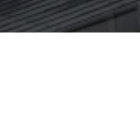
Réserver
Réservez votre rendez-vous
⚠️INFORMATION avant de prendre rendez-vous en
ligne
Femmes
Hommes